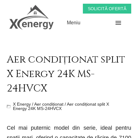
SOLICITĂ OFERTĂ
Meniu
Aer condiționat split
X Energy 24K MS-
24HVCX
X Energy
/
Aer condiționat
/ Aer condiționat split X
Energy 24K MS-24HVCX
Cel mai puternic model din serie, ideal pentru
spații mari, oferind o capacitate de răcire de 7100